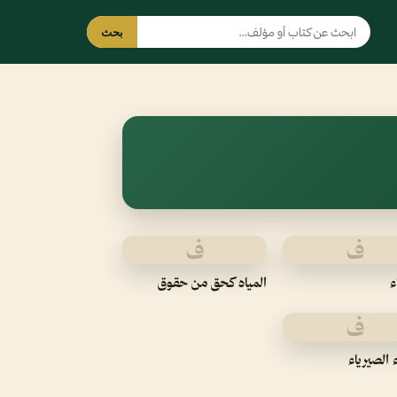
بحث
ف
ف
ء
المياه كحق من حقوق
ف
ء الصيرياء