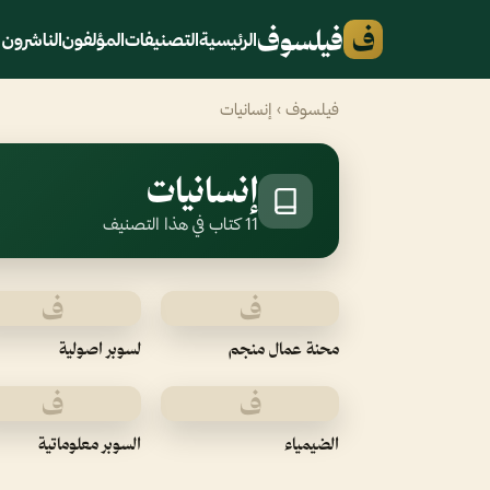
ف
فيلسوف
الرئيسية
التصنيفات
المؤلفون
الناشرون
فيلسوف
› إنسانيات
إنسانيات
11 كتاب في هذا التصنيف
ف
ف
محنة عمال منجم
لسوبر اصولية
ف
ف
الضيمياء
السوبر معلوماتية