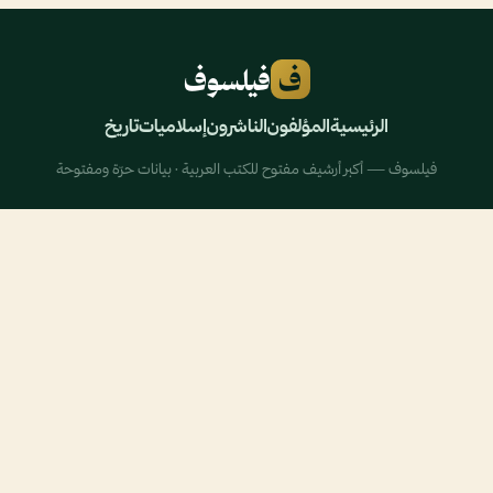
ف
فيلسوف
الرئيسية
المؤلفون
الناشرون
إسلاميات
تاريخ
فيلسوف — أكبر أرشيف مفتوح للكتب العربية · بيانات حرّة ومفتوحة