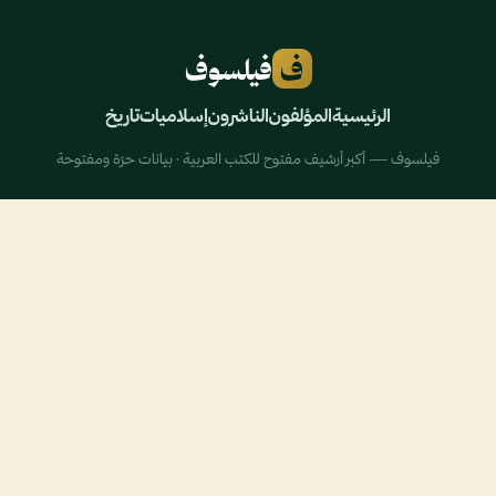
ف
فيلسوف
الرئيسية
المؤلفون
الناشرون
إسلاميات
تاريخ
فيلسوف — أكبر أرشيف مفتوح للكتب العربية · بيانات حرّة ومفتوحة