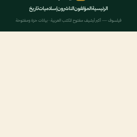
الرئيسية
المؤلفون
الناشرون
إسلاميات
تاريخ
فيلسوف — أكبر أرشيف مفتوح للكتب العربية · بيانات حرّة ومفتوحة