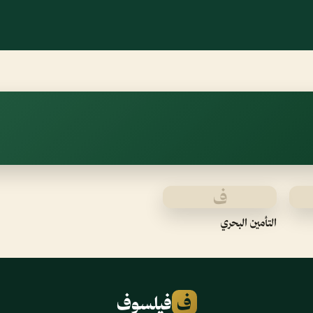
ف
التأمين البحري
ف
فيلسوف