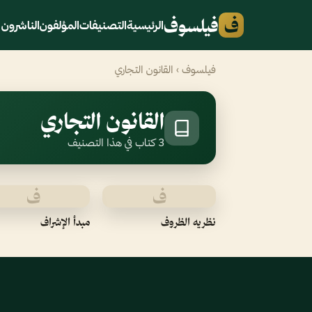
ف
فيلسوف
الرئيسية
التصنيفات
المؤلفون
الناشرون
فيلسوف
› القانون التجاري
القانون التجاري
3 كتاب في هذا التصنيف
ف
ف
نظريه الظروف
مبدأ الإشراف