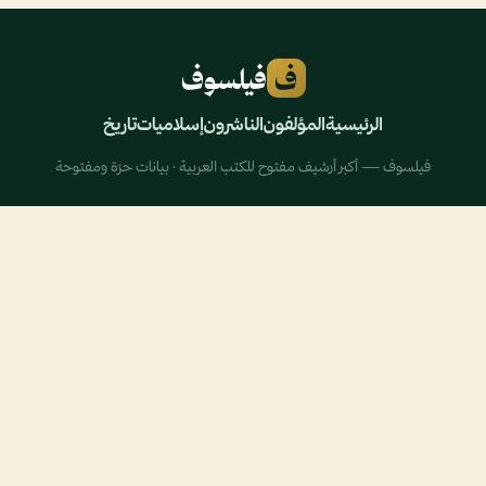
ف
فيلسوف
الرئيسية
المؤلفون
الناشرون
إسلاميات
تاريخ
فيلسوف — أكبر أرشيف مفتوح للكتب العربية · بيانات حرّة ومفتوحة