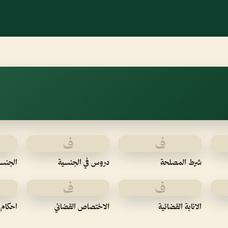
ف
ف
شرط المصلحة
دروس في الجنسية
الجنسي
ف
ف
الانابة القضائية
الاختصاص القضائي
احكام 