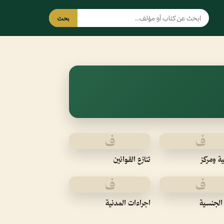
بحث
ف
ف
ة ومركز
تنازع القوانين
ف
ف
الجنسية
اجراءات المدنية