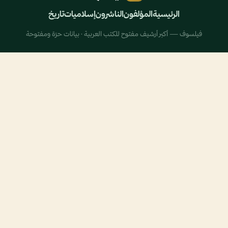
الرئيسية
المؤلفون
الناشرون
إسلاميات
تاريخ
فيلسوف — أكبر أرشيف مفتوح للكتب العربية · بيانات حرّة ومفتوحة