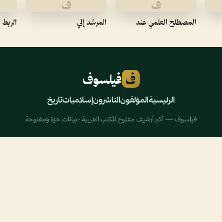
ف
ف
المصطلح العلمي عند
المرشد إلي
الربط 
ف
فيلسوف
الرئيسية
المؤلفون
الناشرون
إسلاميات
تاريخ
فيلسوف — أكبر أرشيف مفتوح للكتب العربية · بيانات حرّة ومفتوحة