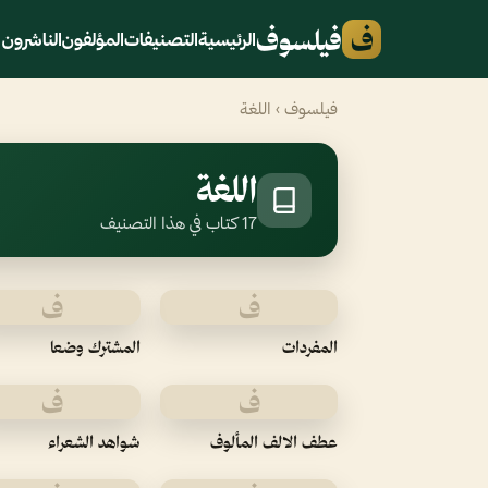
ف
فيلسوف
الرئيسية
التصنيفات
المؤلفون
الناشرون
فيلسوف
› اللغة
اللغة
17 كتاب في هذا التصنيف
ف
ف
المفردات
المشترك وضعا
ف
ف
عطف الالف المألوف
شواهد الشعراء