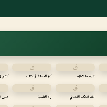
ف
ف
لزوم ما لايلزم
كنز الحفاظ في كتاب
كتابي ف
ف
ف
لغه الحكم القضائي
زاد التلميذ
دليل ا