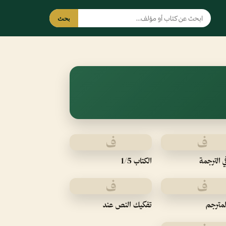
بحث
ف
ف
ي الترجمة
الكتاب 1/5
ف
ف
لمترجم
تفكيك النص عند