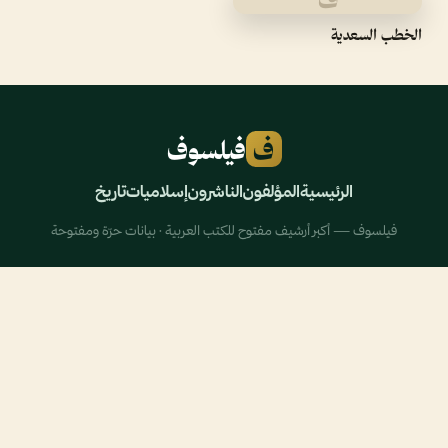
الخطب السعدية
ف
فيلسوف
الرئيسية
المؤلفون
الناشرون
إسلاميات
تاريخ
فيلسوف — أكبر أرشيف مفتوح للكتب العربية · بيانات حرّة ومفتوحة