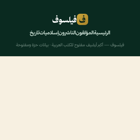
ف
فيلسوف
الرئيسية
المؤلفون
الناشرون
إسلاميات
تاريخ
فيلسوف — أكبر أرشيف مفتوح للكتب العربية · بيانات حرّة ومفتوحة