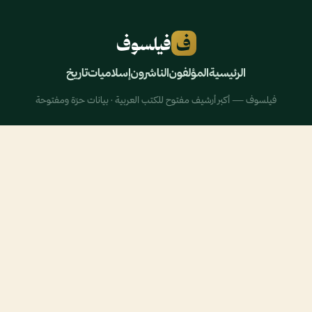
ف
فيلسوف
الرئيسية
المؤلفون
الناشرون
إسلاميات
تاريخ
فيلسوف — أكبر أرشيف مفتوح للكتب العربية · بيانات حرّة ومفتوحة