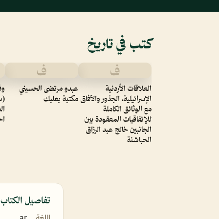
كتب في تاريخ
ف
ف
العلاقات الأردنية
عبدو مرتضى الحسيني
وف
الإسرائيلية، الجذور والآفاق
مكتبة بعلبك
(س
مع الوثائق الكاملة
ال
للإتفاقيات المعقودة بين
اح
الجانبين خالج عبد الرزاق
الحباشنة
تفاصيل الكتاب
اللغة
ar