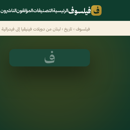
ف
فيلسوف
الرئيسية
التصنيفات
المؤلفون
الناشرون
فيلسوف
›
تاريخ
› لبنان من دويلات فينيقيا إلى فيدرالية 
ف