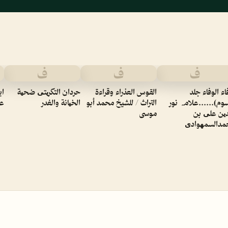
ف
ف
ف
اء الوفاء جلد
القوس العذراء وقراءة
حردان التكریتی ضحیة
اي
وم)۔۔۔۔۔۔علامہ نور
التراث / للشيخ محمد أبو
الخیانة والغدر
عن
دین علی بن
موسى
مدالسمھوادی