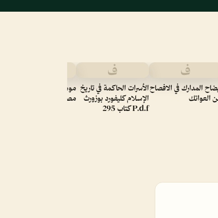
ف
ف
ف
م
ضاح المدارك في الافصاح
الأسرات الحاكمة في تاريخ
موسوعة عظماء في تاريخ
 العواتك
الإسلام كليفورد بوزورث
مصر
P.d.f كتاب 295