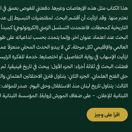
هذا الكتاب مثل هذه الإرهاصات وغيرها، دفعتني للغوص بعمق في التا
نعتبر منها. وقد ارتأيت أن أقسِّم البحث، لمقتضيات التبسيط إلى ع
التاريخية كمحطات، فاعتمدت التسلسل الزمني (الكرونولوجي) كمبدأ 
البحث عند اعتماد عنوان آخر، وإنما يتمدد بحسب تداعياته على طول
العالمي والإقليمي لكل مرحلة، كي لا يبدو الحدث المحلي منعزلاً عم
ارتأيت الإسهاب في رواية التفاصيل، أو اختصارها، خدمة للفكرة الرئيس
فصَّلت البحث في ثلاثة أجزاء: الجزء الأول: يبحث في تاريخ فينيقيا، ث
حتى الفتح العثماني. الجزء الثاني: يتناول فترتي الاحتلالين العثماني
الثالث: يتناول تاريخ لبنان منذ الاستقلال وحتى اليوم. صدر للمؤلف:
اللبنانية للإعلان. – على ضفاف المورش (رواية)، المؤسسة اللبنانية للإ
اقرأ على وجيز