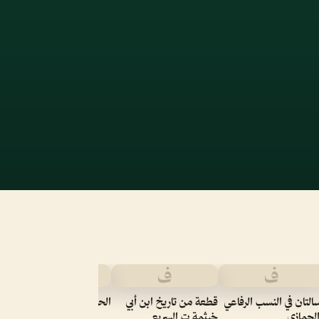
ف
ف
ف
ت
ح
التان في النسب الرفاعي
قطعة من تاريخ ابن أبي
الحرب العالمية الاولى
لجمازي
خيثمة ت السريع