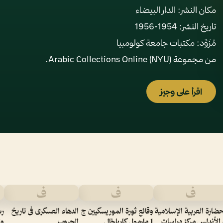
من مجموعة Arabic Collections Online (NYU).
اقرأ على وجيز
ف
ف
ف
حضارة العربية الإسلامية
وقائع ثورة الموريسكيين ج
الدهاء العسكرى فى تاريخ
رس
 الأندلس مركز دراسات
1 مارمول كارباخال
الحروب
وا