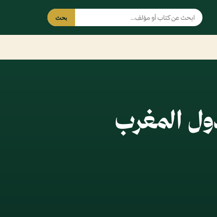
بحث
دول المغرب