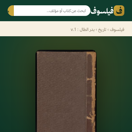
ف
فيلسوف
بحث
فيلسوف
›
تاريخ
› بدر الطال : v.1