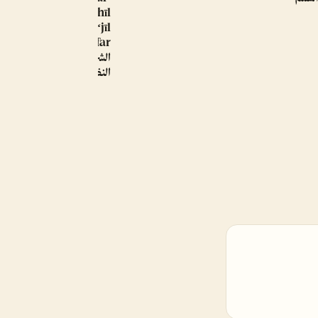
musammá tasʹhīl
al-naẓar wa-taʻjīl
al-ẓafar. كتاب السياسة
الشرعية المسمى تسهيل
النظر وتعجيل الظفر