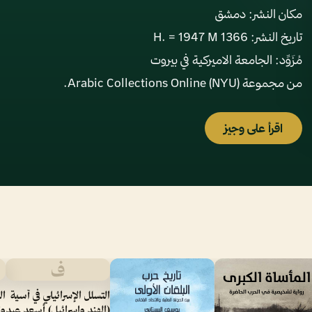
من مجموعة Arabic Collections Online (NYU).
اقرأ على وجيز
ف
التسلل الإسرائيلي في آسية
ال
(الهند وإسرائيل) أسعد عبد
وا