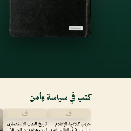
كتب في سياسة وأمن
ف
ف
حروب كلامية الإعلام
تاريخ النهب الاستعمارى
والسياسة في العالم العربي
لمصر♣@ (من الحمللة