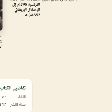
الفرنسية 1798م إلى
الإحتلال البريطاني
1882م).♣
ال
تش
ال
تفاصيل الكتاب
اللغة
ar
سنة النشر
947