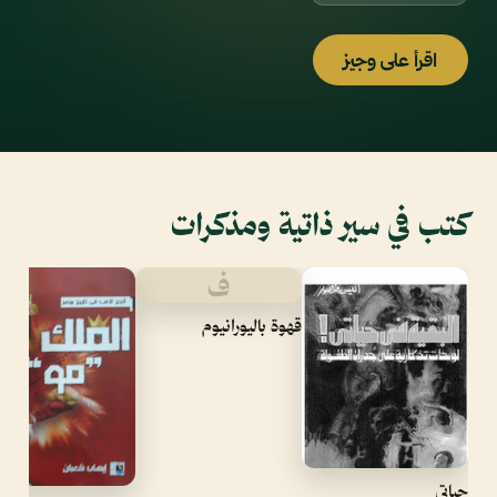
اقرأ على وجيز
كتب في سير ذاتية ومذكرات
ف
قهوة باليورانيوم
حياتي