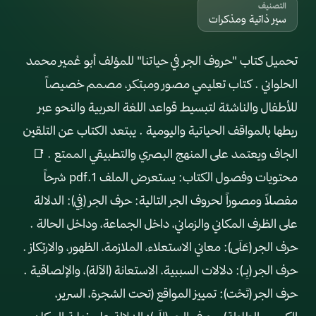
التصنيف
سير ذاتية ومذكرات
تحميل كتاب "حروف الجر في حياتنا" للمؤلف أبو عُمير محمد
الحلواني . كتاب تعليمي مصور ومبتكر، مصمم خصيصاً
للأطفال والناشئة لتبسيط قواعد اللغة العربية والنحو عبر
ربطها بالمواقف الحياتية واليومية . يبتعد الكتاب عن التلقين
الجاف ويعتمد على المنهج البصري والتطبيقي الممتع . 📑
محتويات وفصول الكتاب: يستعرض الملف 1.pdf شرحاً
مفصلاً ومصوراً لحروف الجر التالية: حرف الجر (فِي): الدلالة
على الظرف المكاني والزماني، داخل الجماعة، وداخل الحالة .
حرف الجر (عَلَى): معاني الاستعلاء، الملازمة، الظهور، والارتكاز .
حرف الجر (بِـ): دلالات السببية، الاستعانة (الآلة)، والإلصاقية .
حرف الجر (تَحْت): تمييز المواقع (تحت الشجرة، السرير،