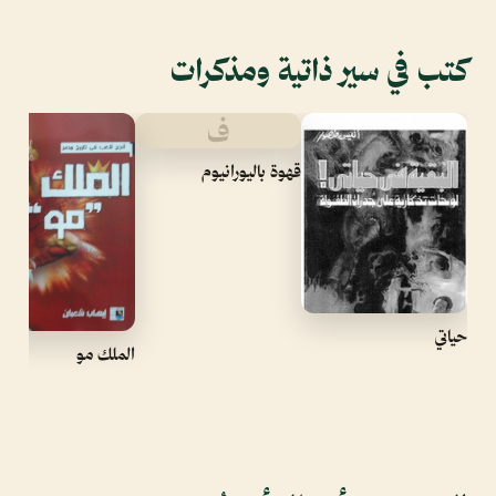
كتب في سير ذاتية ومذكرات
ف
قهوة باليورانيوم
حياتي
الملك مو