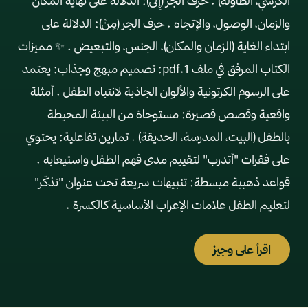
الكرسي، الطاولة) . حرف الجر (إِلَى): الدلالة على نهاية المكان
والزمان، الوصول، والإتجاه . حرف الجر (مِنْ): الدلالة على
ابتداء الغاية (الزمان والمكان)، الجنس، والتبعيض . ✨ مميزات
الكتاب المرفق في ملف 1.pdf: تصميم مبهج وجذاب: يعتمد
على الرسوم الكرتونية والألوان الجاذبة لانتباه الطفل . أمثلة
واقعية وقصص قصيرة: مستوحاة من البيئة المحيطة
بالطفل (البيت، المدرسة، الحديقة) . تمارين تفاعلية: يحتوي
على فقرات "أتدرب" لتقييم مدى فهم الطفل واستيعابه .
قواعد ذهبية مبسطة: تنبيهات سريعة تحت عنوان "تذكّر"
لتعليم الطفل علامات الإعراب الأساسية كالكسرة .
اقرأ على وجيز