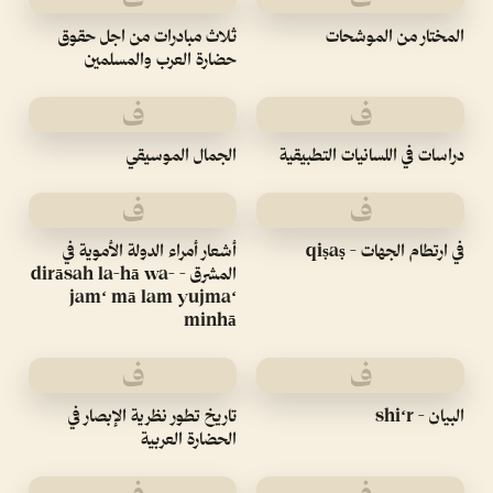
المختار من الموشحات
ثلاث مبادرات من اجل حقوق
حضارة العرب والمسلمين
ف
ف
دراسات في اللسانيات التطبيقية
الجمال الموسيقي
ف
ف
في ارتطام الجهات - qiṣaṣ
أشعار أمراء الدولة الأموية في
المشرق - dirāsah la-hā wa-
jamʻ mā lam yujmaʻ
minhā
ف
ف
البيان - shiʻr
تاريخ تطور نظرية الإبصار في
الحضارة العربية