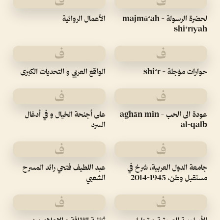
ف
ف
لحضرة الرسولة - majmūʻah
الأعمال الروائية
shiʻrīyah
ف
ف
حوارات مؤجلة - shiʻr
الواقع العربي و التحديات الكبرى
ف
ف
عودة الى الحب - aghān min
على أجنحة الخيال و في أدغال
al-qalb
السرد
ف
ف
جامعة الدول العربية، شرخ في
عبد اللطيف فتحي رائد المسرح
مستقبل وطن، 1945-2014
الشعبي
ف
ف