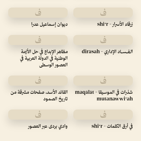
ف
ف
زرقاء الأسرار - shiʻr
ديوان إسماعيل عدرا
ف
ف
الـفـسـاد الإداري - dirāsah
مظاهر الإبداع في حل الأزمة
الوطنية في الدولة العربية في
العصور الوسطى
ف
ف
شذرات في الموسيقا - maqālāt
القائد الأسد، صفحات مشرقة من
mutanawwiʻah
تاريخ الصمود
ف
ف
في أرق الكلمات - shiʻr
وادي بردى عبر العصور