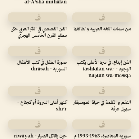
al-Aʻshá mithālan
ف
ف
من سمات اللغة العربية و لطائفها
الفن القصصي في النثر العربي حتى
مطلع القرن الخامس الهجري
ف
ف
الفن إبداع، في سره الأعلى يكتب
صورة الطفل في كتب الأطفال
الوجود - tashkīlan wa-
السورية - dirāsah
naḥtan wa-mūsīqā
ف
ف
النغم و الكلمة في حياة الموسيقار
كنهر أعلى السروة أو كجناح -
سهيل عرفة
shiʻr
ف
ف
سورية المعاصرة، 1963-1993 م
حين يقاتل الصبار - riwāyah