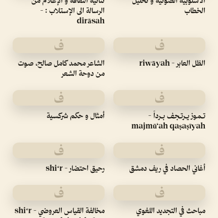
الأسلوبية الصوتية و تحليل
‏ثنائية الثقافة و الإعلام من
الخطاب
الرسالة الى الإستلاب :‏ -
dirāsah
ف
ف
الظل العابر - riwāyah
الشاعر محمد كامل صالح، صوت
من دوحة الشعر
ف
ف
تـمـوز يـرتـجـف بـرداً -
أمثال و حكم شركسية
majmū‘ah qaṣaṣīyah
ف
ف
أغاني الحصاد في ريف دمشق
رحيق احتضار - shiʻr
ف
ف
مباحث في التجديد اللغوي
مخالفة القياس العروضي - shiʻr