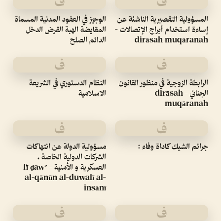
ف
ف
المسؤولية التقصيرية الناشئة عن
الوجيز في العقود المدنية المسماة
إساءة استخدام أبراج الإتصالات -
المقايضة الهبة القرض الدخل
dirāsah muqāranah
الدائم الصلح
ف
ف
الرابطة الزوجية في منظور القانون
النظام الدستوري في الشريعة
الجنائي - dirāsah
الاسلامية
muqāranah
ف
ف
‏جرائم الشيك كاداة وفاء :‏
مسؤولية الدولة عن انتهاكات
الشركات الدولية الخاصة ،
العسكرية و الأمنية - fī ḍawʼ
al-qānūn al-duwalī al-
insānī
ف
ف