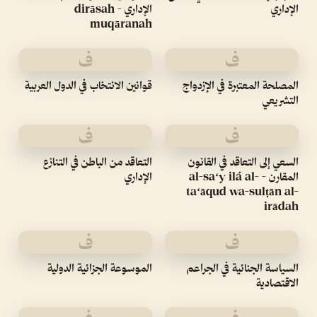
الإداري
الإداري - dirāsah
muqāranah
ف
ف
المصلحة المعتبرة في الإزدواج
قوانين الانتخاب في الدول العربية
التشريعي
ف
ف
السعي إلى التعاقد في القانون
التعاقد من الباطن في التنازع
المقارن - al-saʻy ilá al-
الإداري
taʻāqud wa-sulṭān al-
irādah
ف
ف
السياسة الجنائية في الجراعم
الموسوعة الجزائية الدولية
الاقتصادية