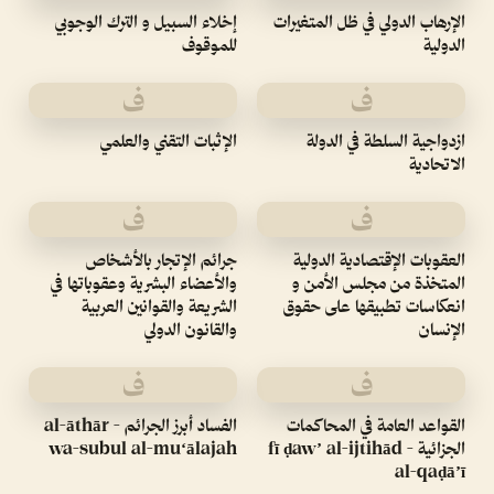
الإرهاب الدولي في ظل المتغيرات
إخلاء السبيل و الترك الوجوبي
الدولية
للموقوف
ف
ف
ازدواجية السلطة في الدولة
الإثبات التقني والعلمي
الاتحادية
ف
ف
العقوبات الإقتصادية الدولية
جرائم الإتجار بالأشخاص
المتخذة من مجلس الأمن و
والأعضاء البشرية وعقوباتها في
انعكاسات تطبيقها على حقوق
الشريعة والقوانين العربية
الإنسان
والقانون الدولي
ف
ف
القواعد العامة في المحاكمات
الفساد أبرز الجرائم - al-āthār
الجزائية - fī ḍawʼ al-ijtihād
wa-subul al-muʻālajah
al-qaḍāʼī