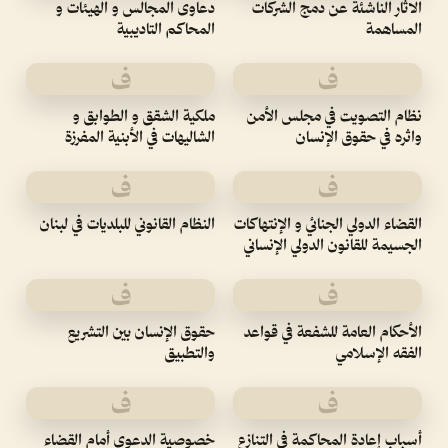
الاثار الناشئة عن دمج الشركات
دعاوى المجالس و الهيئات و
المساهمة
المحاكم التاديبية
ف
ف
نظام التصويت في مجلس الأمن
ملكية الشقق و الطوابق و
واثره في حقوق الإنسان
الشاليهات في الأبنية المفرزة
ف
ف
القضاء الدولي الجنائي و الإنتهاكات
النظام القانوني للبلديات في لبنان
الجسيمة للقانون الدولي الإنساني
ف
ف
الأحكام العامة للشفعة في قواعد
حقوق الإنسان بين التشريع
الفقه الإسلامي
والتطبيق
ف
ف
أسباب إعادة المحاكمة في التنازع
خصوصية الدعوى أمام القضاء