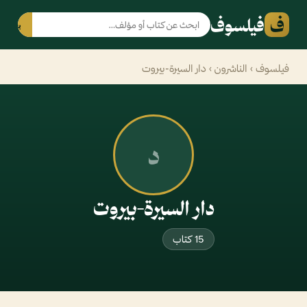
ف
فيلسوف
بحث
فيلسوف
›
الناشرون
› دار السيرة-بيروت
د
دار السيرة-بيروت
15 كتاب