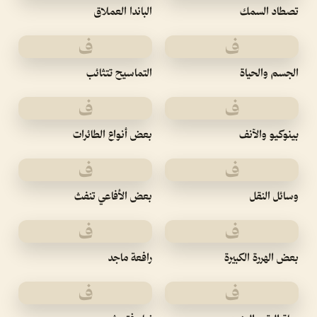
تصطاد السمك
الباندا العملاق
ف
ف
الجسم والحياة
التماسيح تتثائب
ف
ف
بينوكيو والآنف
بعض أنواع الطائرات
ف
ف
وسائل النقل
بعض الأفاعي تنفث
ف
ف
بعض الهررة الكبيرة
رافعة ماجد
ف
ف