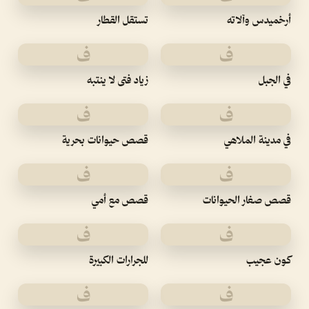
أرخميدس وآلاته
تستقل القطار
ف
ف
في الجبل
زياد فتى لا ينتبه
ف
ف
في مدينة الملاهي
قصص حيوانات بحرية
ف
ف
قصص صغار الحيوانات
قصص مع أمي
ف
ف
كون عجيب
للجرارات الكبيرة
ف
ف