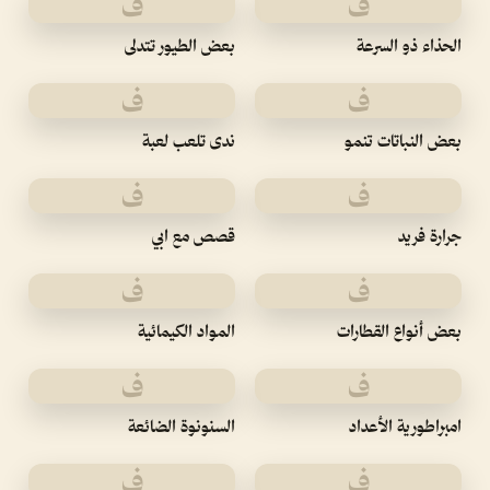
ف
ف
الحذاء ذو السرعة
بعض الطيور تتدلى
ف
ف
بعض النباتات تنمو
ندى تلعب لعبة
ف
ف
جرارة فريد
قصص مع ابي
ف
ف
بعض أنواع القطارات
المواد الكيمائية
ف
ف
امبراطورية الأعداد
السنونوة الضائعة
ف
ف