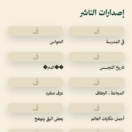
إصدارات الناشر
ف
ف
في المدرسة
الحواس
ف
ف
تاريخ التجسس
��الدم�
ف
ف
المجاعة ، الجفاف
عزف منفرد
ف
ف
أجمل حكايات العالم
بعض البق يتوهج