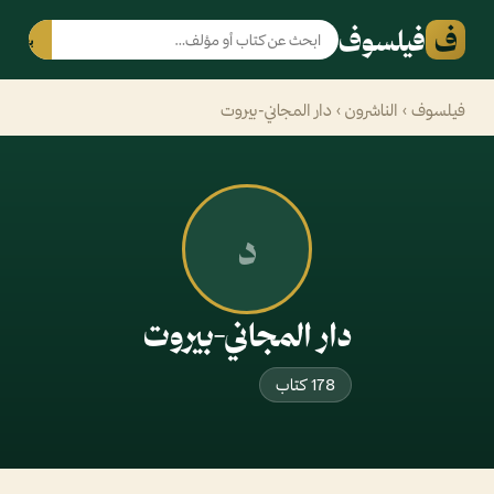
ف
فيلسوف
بحث
فيلسوف
›
الناشرون
› دار المجاني-بيروت
د
دار المجاني-بيروت
178 كتاب