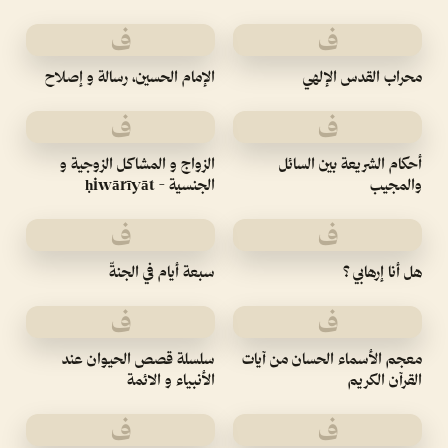
ف
ف
محراب القدس الإلهي
الإمام الحسين، رسالة و إصلاح
ف
ف
أحكام الشريعة بين السائل
الزواج و المشاكل الزوجية و
والمجيب
الجنسية - ḥiwārīyāt
ف
ف
هل أنا إرهابي ؟
سبعة أيام في الجنةّ
ف
ف
معجم الأسماء الحسان من آيات
سلسلة قصص الحيوان عند
القرآن الكريم
الأنبياء و الائمة
ف
ف