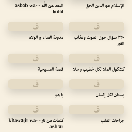
الإسلام هو الدين الحق
البعد عن الله - asbāb wa-
ḥulūl
ف
ف
٣٥٠ سؤال حول الموت وعذاب
مدونة الفداء و الولاء
القبر
ف
ف
كشكول الملا لكل خطيب و ملا
قصة المسيحية
ف
ف
بستان لكل إنسان
يا هو
ف
ف
جراحات القلب
كلمات من نار - khawāṭir wa-
ashʻār