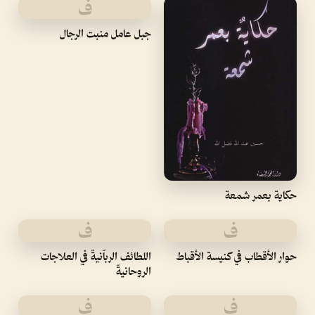
ف
جبل عامل منبت الرجال
حكاية بعمر شمعة
ف
ف
حوار الأقطاب في كنيسة الأقباط
اللطائف الرباّنيةّ في العلاجات
الروحانيةّ
ف
ف