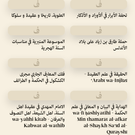
ف
ف
تحفة الأبرار في ألأوراد و الأذكار
العلوية، تاريخا و عقيدة و سلوكا
ف
ف
حملة طارق بن زياد على بلاد
الموسوعة المنبرية في مناسبات
الأندلس
السنة الهجرية
ف
ف
الحقيقة في علم العقيدة -
فلك المعارف الجاري مجرى
ʻArabī wa-Injlīzī
الكشكول في الحكمة و الطرائف
ف
ف
الهداية في البيان و المعاني في علم
الامام المهدي في عقيدة اهل
الحكمة - wa-fī ḥāshiyatihi
السنة، اهل الشيعة، اهل التصوف
Min thamarāt al-afkār
والعرفان - wa-yalīhi kitāb
Kabwat al-wāthib
al-Shaykh Saʻīd al-
Qurayshī