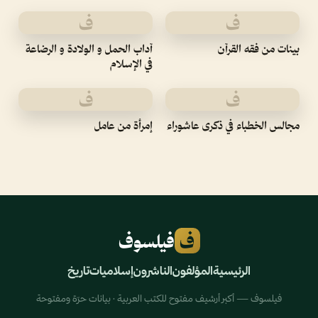
ف
ف
بينات من فقه القرآن
آداب الحمل و الولادة و الرضاعة
في الإسلام
ف
ف
مجالس الخطباء في ذكرى عاشوراء
إمرأة من عامل
ف
فيلسوف
الرئيسية
المؤلفون
الناشرون
إسلاميات
تاريخ
فيلسوف — أكبر أرشيف مفتوح للكتب العربية · بيانات حرّة ومفتوحة