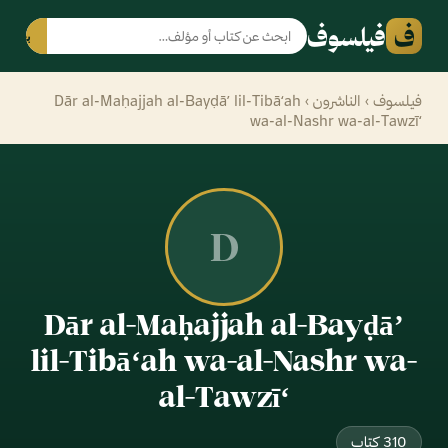
ف
فيلسوف
بحث
فيلسوف
›
الناشرون
› Dār al-Maḥajjah al-Bayḍāʼ lil-Tibāʻah
wa-al-Nashr wa-al-Tawzīʻ
D
Dār al-Maḥajjah al-Bayḍāʼ
lil-Tibāʻah wa-al-Nashr wa-
al-Tawzīʻ
310 كتاب