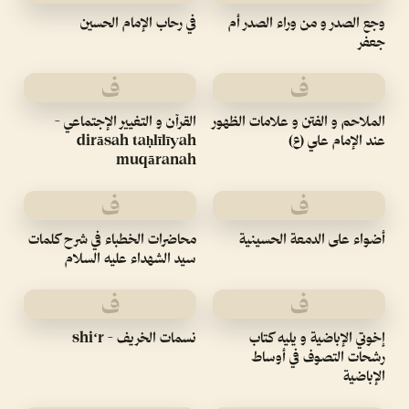
وجع الصدر و من وراء الصدر أم
في رحاب الإمام الحسين
جعفر
ف
ف
الملاحم و الفتن و علامات الظهور
القرآن و التغيير الإجتماعي -
عند الإمام علي (ع)
dirāsah taḥlīlīyah
muqāranah
ف
ف
أضواء على الدمعة الحسينية
محاضرات الخطباء في شرح كلمات
سيد الشهداء عليه السلام
ف
ف
إخوتي الإباضية و يليه كتاب
نسمات الخريف - shiʻr
رشحات التصوف في أوساط
الإباضية