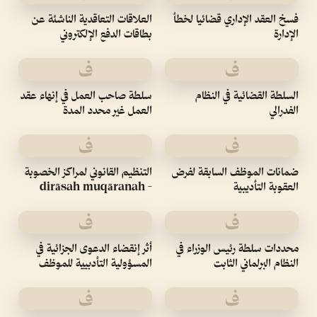
فسخ العقد الإداري قضائيا لخطأ
العلاقات التعاقدية الناشئة عن
الإدارة
بطاقات الدفع الإلكتروني
ف
ف
السلطة القضائية في النظام
سلطة صاحب العمل في إنهاء عقد
الفدرالي
العمل غير محدد المدة
ف
ف
ضمانات الموظف السابقة لفرض
التنظيم القانوني لمراكز الخصوبة
العقوبة التأديبية
- dirāsah muqāranah
ف
ف
محددات سلطة رئيس الوزراء في
أثر إنقضاء الدعوى الجزائية في
النظام البرلماني الثابت
المسؤولية التأدبيية للموظف
ف
ف