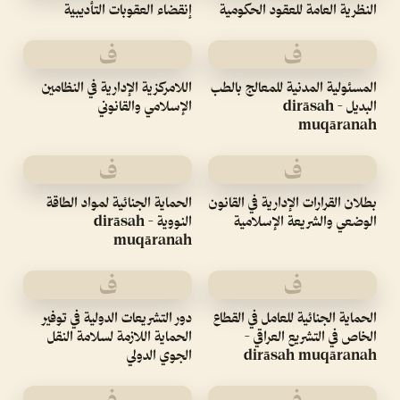
النظرية العامة للعقود الحكومية
إنقضاء العقوبات التأديبية
ف
ف
المسئولية المدنية للمعالج بالطب
اللامركزية الإدارية في النظامين
البديل - dirāsah
الإسلامي والقانوني
muqāranah
ف
ف
بطلان القرارات الإدارية في القانون
الحماية الجنائية لمواد الطاقة
الوضعي والشريعة الإسلامية
النووية - dirāsah
muqāranah
ف
ف
الحماية الجنائية للعامل في القطاع
دور التشريعات الدولية في توفير
الخاص في التشريع العراقي -
الحماية اللازمة لسلامة النقل
dirāsah muqāranah
الجوي الدولي