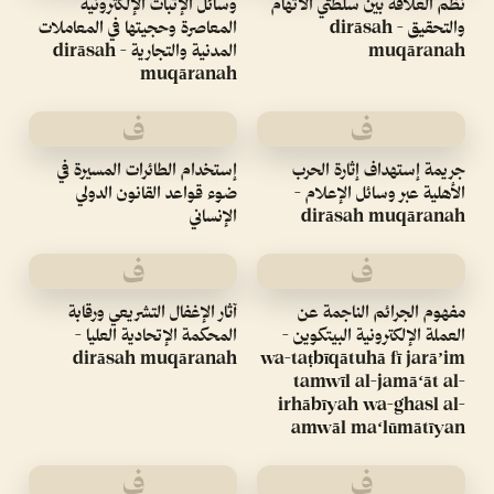
نظم العلاقة بين سلطتي الاتهام
وسائل الإثبات الإلكترونية
والتحقيق - dirāsah
المعاصرة وحجيتها في المعاملات
muqāranah
المدنية والتجارية - dirāsah
muqāranah
ف
ف
جريمة إستهداف إثارة الحرب
إستخدام الطائرات المسيرة في
الأهلية عبر وسائل الإعلام -
ضوء قواعد القانون الدولي
dirāsah muqāranah
الإنساني
ف
ف
مفهوم الجرائم الناجمة عن
آثار الإغفال التشريعي ورقابة
العملة الإلكترونية البيتكوين -
المحكمة الإتحادية العليا -
dirāsah muqāranah
wa-taṭbīqātuhā fī jarāʼim
tamwīl al-jamāʻāt al-
irhābīyah wa-ghasl al-
amwāl maʻlūmātīyan
ف
ف