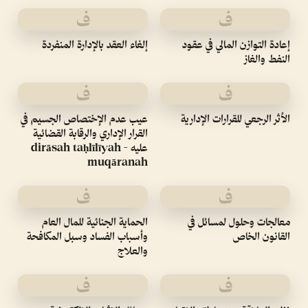
ف
ف
إعادة التوازن المالي في عقود
إلغاء العقد بالإدارة المنفردة
النفط والغاز
ف
ف
الأثر الرجعي للقرارات الإدارية
عيب عدم الإختصاص الجسيم في
القرار الإداري والرقابة القضائية
عليه - dirāsah taḥlīlīyah
muqāranah
ف
ف
معالجات وحلول لمسائل في
الحماية الجنائية للمال العام
القانون الخاص
وأسباب الفساد وسبل المكافحة
والعلاج
ف
ف