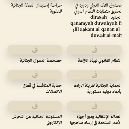
صندوق النقد الدولي ودوره في
سياسة إستبدال الصفة الجنائية
تحقيق متطلبات النظام الدولي
للعقوبة
الجديد - dirāsah
qānūnīyah duwalīyah fī
ẓill aḥkām al-qānūn al-
duwalī al-mālī
ف
ف
النظام القانوني لهيأة النزاهة
خصخصة الدعوى الجنائية
ف
ف
الحماية الجنائية لقرينة البراءة
حماية المنافسة في قطاع
بأبعاد دولية دستورية
الاتصالات
ف
ف
العدالة الإنتقالية ودور أجهزة
المسئولية الجنائية عن التحرش
الأمم المتحدة في إرساء مناهجها
الإلكتروني