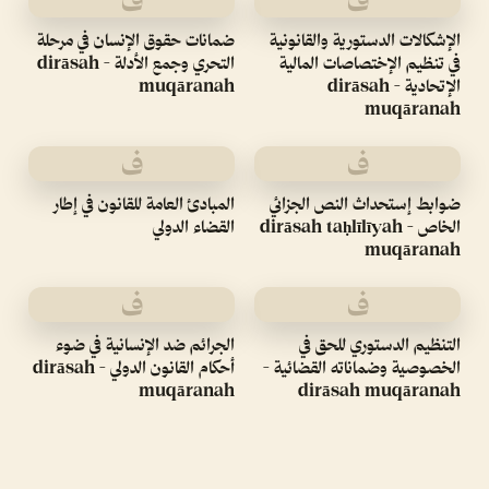
ف
ف
الإشكالات الدستورية والقانونية
ضمانات حقوق الإنسان في مرحلة
في تنظيم الإختصاصات المالية
التحري وجمع الأدلة - dirāsah
الإتحادية - dirāsah
muqāranah
muqāranah
ف
ف
ضوابط إستحداث النص الجزائي
المبادئ العامة للقانون في إطار
الخاص - dirāsah taḥlīlīyah
القضاء الدولي
muqāranah
ف
ف
التنظيم الدستوري للحق في
الجرائم ضد الإنسانية في ضوء
الخصوصية وضماناته القضائية -
أحكام القانون الدولي - dirāsah
muqāranah
dirāsah muqāranah