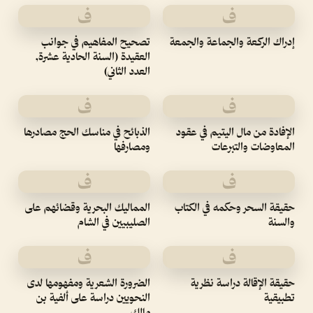
ف
ف
إدراك الركعة والجماعة والجمعة
تصحيح المفاهيم في جوانب
العقيدة (السنة الحادية عشرة,
العدد الثاني)
ف
ف
الإفادة من مال اليتيم في عقود
الذبائح في مناسك الحج مصادرها
المعاوضات والتبرعات
ومصارفها
ف
ف
حقيقة السحر وحكمه في الكتاب
المماليك البحرية وقضائهم على
والسنة
الصليبيين في الشام
ف
ف
حقيقة الإقالة دراسة نظرية
الضرورة الشعرية ومفهومها لدى
تطبيقية
النحويين دراسة على ألفية بن
مالك