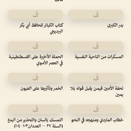
ف
ف
بدر الكبرى
كتاب الكبائر للحافظ أبي بكر
البرديجي
ف
ف
المسكرات من الناحية النفسية
الحملة الأخيرة على القسطنطينية
في العصر الأموي
ف
ف
تحفة الأمين فيمن يقبل قوله بلا
الخمر وتأثيرها على العيون
يمين
ف
ف
خطاب الماردي ومنهجه في النحو
التمسك بالسنن والتحذير من البدع
(السنة ٢٧ -- العددان١٠٣ -١٠٤)