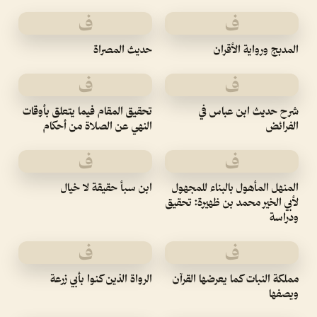
ف
ف
المدبج ورواية الأقران
حديث المصراة
ف
ف
شرح حديث ابن عباس في
تحقيق المقام فيما يتعلق بأوقات
الفرائض
النهي عن الصلاة من أحكام
ف
ف
المنهل المأهول بالبناء للمجهول
ابن سبأ حقيقة لا خيال
لأبي الخير محمد بن ظهيرة: تحقيق
ودراسة
ف
ف
مملكة النبات كما يعرضها القرآن
الرواة الذين كنوا بأبي زرعة
ويصفها