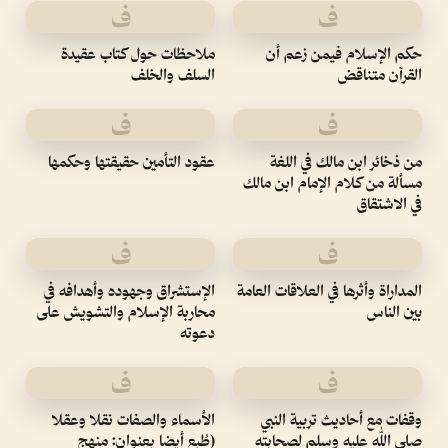
ف
ف
حكم الإسلام فيمن زعم أن
ملاحظات حول كتاب عقيدة
القرآن متناقض
السلف والخلف
ف
ف
من ذخائر ابن مالك في اللغة
عقود التأمين حقيقتها وحكمها
مسألة من كلام الإمام ابن مالك
في الاشتقاق
ف
ف
المداراة وأثرها في العلاقات العامة
الإستشراق وجهوده وأهدافه في
بين الناس
محاربة الإسلام والتشويش على
دعوته
ف
ف
وقفات مع أحاديث تربية النبي
الأسماء والصفات نقلا وعقلا
صلى الله عليه وسلم لصحابته
(طُبع أيضا بعنوان: منهج