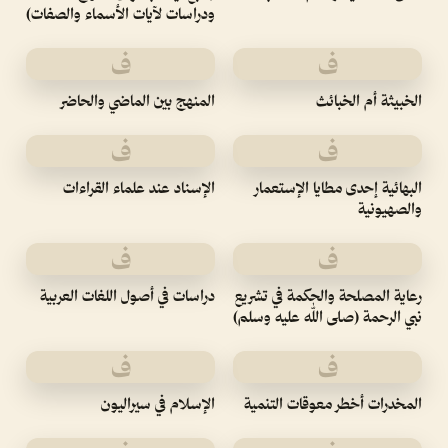
ودراسات لآيات الأسماء والصفات)
ف
ف
الخبيثة أم الخبائث
المنهج بين الماضي والحاضر
ف
ف
البهائية إحدى مطايا الإستعمار
الإسناد عند علماء القراءات
والصهيونية
ف
ف
رعاية المصلحة والحكمة في تشريع
دراسات في أصول اللغات العربية
نبي الرحمة (صلى الله عليه وسلم)
ف
ف
المخدرات أخطر معوقات التنمية
الإسلام في سيراليون