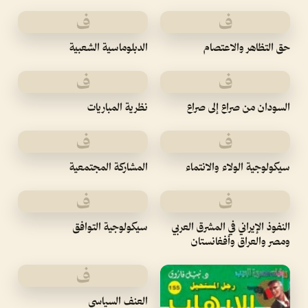
ف
ف
حق التظاهر والاعتصام
الدبلوماسية الشعبية
ف
ف
السودان من صراع إلى صراع
نظرية المباريات
ف
ف
سيكولوجية الولاء والانتماء
المشاركة المجتمعية
ف
ف
النفوذ الإيراني في المشرق العربي
سيكولوجية التوافق
ومصر والعراق وأفغانستان
ف
العنف السياسي