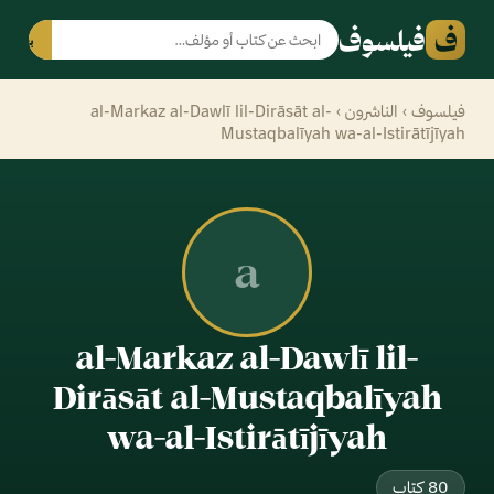
ف
فيلسوف
بحث
فيلسوف
›
الناشرون
› al-Markaz al-Dawlī lil-Dirāsāt al-
Mustaqbalīyah wa-al-Istirātījīyah
a
al-Markaz al-Dawlī lil-
Dirāsāt al-Mustaqbalīyah
wa-al-Istirātījīyah
80 كتاب