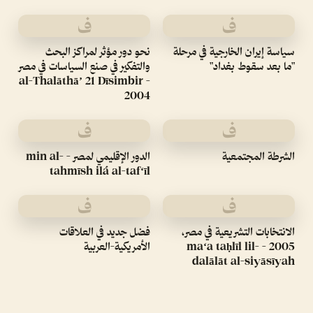
ف
ف
سياسة إيران الخارجية في مرحلة
نحو دور مؤثر لمراكز البحث
"ما بعد سقوط بغداد"
والتفكير في صنع السياسات في مصر
- al-Thalāthāʼ 21 Dīsimbir
2004
ف
ف
الشرطة المجتمعية
الدور الإقليمي لمصر - min al-
tahmīsh ilá al-tafʻīl
ف
ف
الانتخابات التشريعية في مصر،
فضل جديد في العلاقات
2005 - maʻa taḥlīl lil-
الأمريكية-العربية
dalālāt al-siyāsīyah