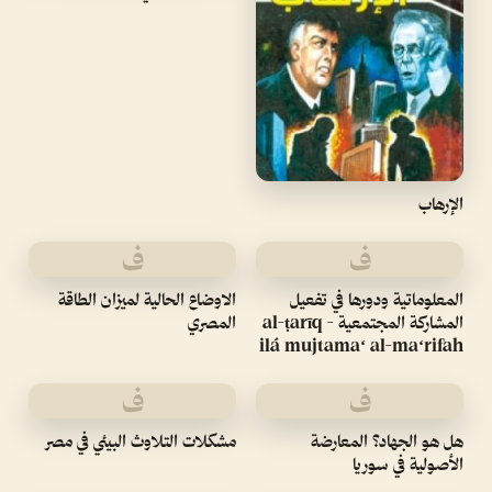
الإرهاب
ف
ف
المعلوماتية ودورها في تفعيل
الاوضاع الحالية لميزان الطاقة
المشاركة المجتمعية - al-ṭarīq
المصري
ilá mujtamaʻ al-maʻrifah
ف
ف
هل هو الجهاد؟ المعارضة
مشكلات التلاوث البيئي في مصر
الأصولية في سوريا