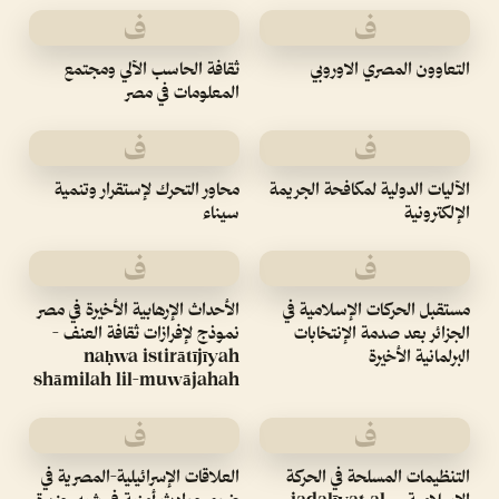
ف
ف
التعاوون المصري الاوروبي
ثقافة الحاسب الآلي ومجتمع
المعلومات في مصر
ف
ف
الآليات الدولية لمكافحة الجريمة
محاور التحرك لإستقرار وتنمية
الإلكترونية
سيناء
ف
ف
مستقبل الحركات الإسلامية في
الأحداث الإرهابية الأخيرة في مصر
الجزائر بعد صدمة الإنتخابات
نموذج لإفرازات ثقافة العنف -
البرلمانية الأخيرة
naḥwa istirātījīyah
shāmilah lil-muwājahah
ف
ف
التنظيمات المسلحة في الحركة
العلاقات الإسرائيلية-المصرية في