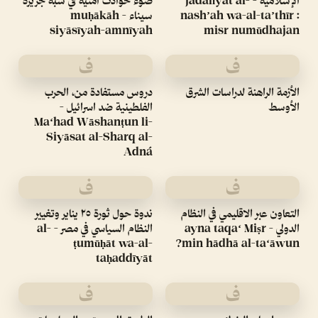
الإسلامية - jadalīyat al-
ضوء حوادث أمنية في شبه جزيرة
nashʼah wa-al-taʼthīr :
سيناء - muḥākāh
siyāsīyah-amnīyah
misr numūdhajan
ف
ف
الأزمة الراهنة لدراسات الشرق
دروس مستفادة من، الحرب
الأوسط
الفلطينية ضد اسرائيل -
Maʻhad Wāshanṭun li-
Siyāsat al-Sharq al-
Adná
ف
ف
التعاون عبر الاقليمي في النظام
ندوة حول ثورة ٢٥ يناير وتغيير
الدولي - ayna taqaʻ Miṣr
النظام السياسي في مصر - al-
ṭumūḥāt wa-al-
min hādhā al-taʻāwun?
taḥaddīyāt
ف
ف