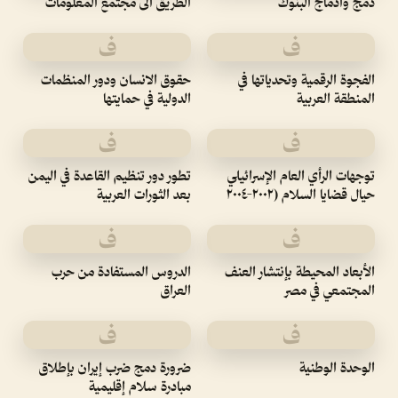
دمج وادماج البنوك
الطريق الى مجتمع المعلومات
ف
ف
الفجوة الرقمية وتحدياتها في
حقوق الانسان ودور المنظمات
المنطقة العربية
الدولية في حمايتها
ف
ف
توجهات الرأي العام الإسرائيلي
تطور دور تنظيم القاعدة في اليمن
حيال قضايا السلام (٢٠٠٢-٢٠٠٤
بعد الثورات العربية
ف
ف
الأبعاد المحيطة بإنتشار العنف
الدروس المستفادة من حرب
المجتمعي في مصر
العراق
ف
ف
الوحدة الوطنية
ضرورة دمج ضرب إيران بإطلاق
مبادرة سلام إقليمية