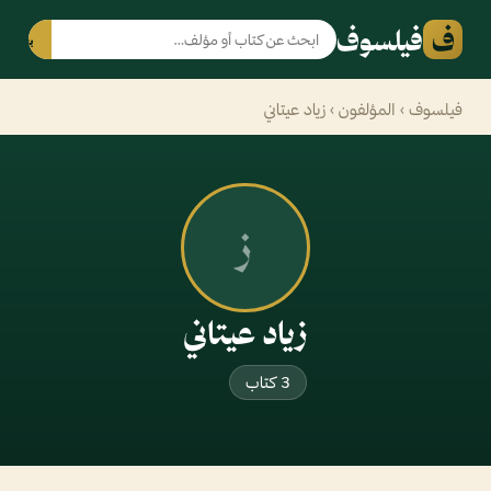
ف
فيلسوف
بحث
فيلسوف
›
المؤلفون
› زياد عيتاني
ز
زياد عيتاني
3 كتاب