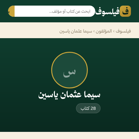
ف
فيلسوف
بحث
فيلسوف
›
المؤلفون
› سيما عثمان ياسين
س
سيما عثمان ياسين
28 كتاب