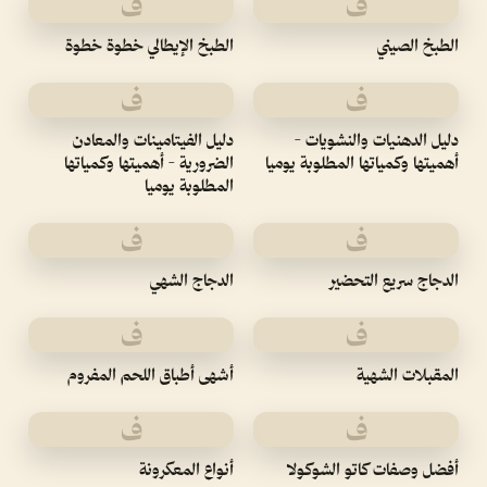
ف
ف
الطبخ الصيني
الطبخ الإيطالي خطوة خطوة
ف
ف
دليل الدهنيات والنشويات -
دليل الفيتامينات والمعادن
أهميتها وكمياتها المطلوبة يوميا
الضرورية - أهميتها وكمياتها
المطلوبة يوميا
ف
ف
الدجاج سريع التحضير
الدجاج الشهي
ف
ف
المقبلات الشهية
أشهى أطباق اللحم المفروم
ف
ف
أفضل وصفات كاتو الشوكولا
أنواع المعكرونة