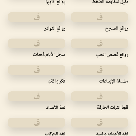
دليل لمقاومة الضغط
روائع الأوبرا
ف
ف
روائع المسرح
روائع النوادر
ف
ف
روائع قصص الحب
سجل الأيام:أحداث
ف
ف
سلسلة الإيماءات
فكر واغتن
ف
ف
قوة النبات الخارقة
لغة الأعداد
ف
ف
لغة الأعداد: دراسة
لغة الحركات