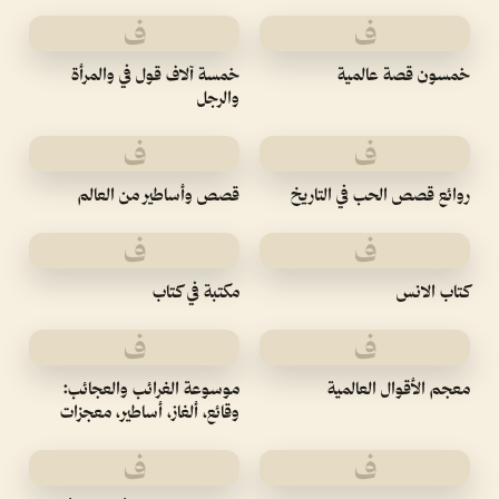
ف
ف
خمسون قصة عالمية
خمسة آلاف قول في والمرأة
والرجل
ف
ف
روائع قصص الحب في التاريخ
قصص وأساطير من العالم
ف
ف
كتاب الانس
مكتبة في كتاب
ف
ف
معجم الأقوال العالمية
موسوعة الغرائب والعجائب:
وقائع، ألغاز، أساطير، معجزات
ف
ف