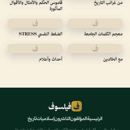
من غرائب التاريخ
قاموس الحكم والأمثال والأقوال
المأثورة
ف
ف
معجم الكلمات الجامعة
الضغط النفسي STRESS
ف
ف
مع الخالدين
أحداث وأعلام
ف
فيلسوف
الرئيسية
المؤلفون
الناشرون
إسلاميات
تاريخ
فيلسوف — أكبر أرشيف مفتوح للكتب العربية · بيانات حرّة ومفتوحة