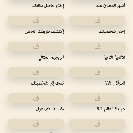
أشهر المغنين عند
إختبر حاصل ذكاءك
ف
ف
إختبر شخصيتك
إكتشف طريقك الخاص
ف
ف
الألفية الثانية
الريجيم المثالي
ف
ف
المرأة والثقة
تعرف إلى شخصيتك
ف
ف
جريدة العالم 5/1
خمسة آلاف قول
ف
ف