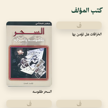
كتب المؤلف
ف
الخرافات هل تؤمن بها
السحر طقوسه
ف
ف