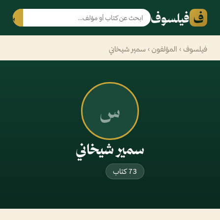
ف
فيلسوف
بحث
فيلسوف
›
المؤلفون
› سمير شيخاني
س
سمير شيخاني
73 كتاب