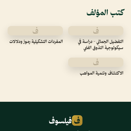
كتب المؤلف
ف
ف
التفضيل الجمالي - دراسة في
المفردات التشكيلية رموز ودلالات
سيكولوجية التذوق الفني
ف
الاكتشاف وتنمية المواهب
ف
فيلسوف