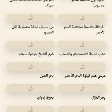
الفرعونية
سيناء
ف
ف
الغردقة عاصمة محافظة البحر
بني سويف تحفة معمارية لكل
الأحمر
العصور
ف
ف
دهب مدينة الاستجمام والصخب
شرم الشيخ جوهرة سيناء
ف
ف
مرسي علم لؤلؤة البحر الأحمر
بحر الجبل
ف
ف
بحر الغزال
بحيرة إدوارد
ف
ف