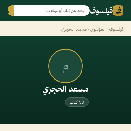
ف
فيلسوف
بحث
فيلسوف
›
المؤلفون
› مسعد الحجري
م
مسعد الحجري
59 كتاب