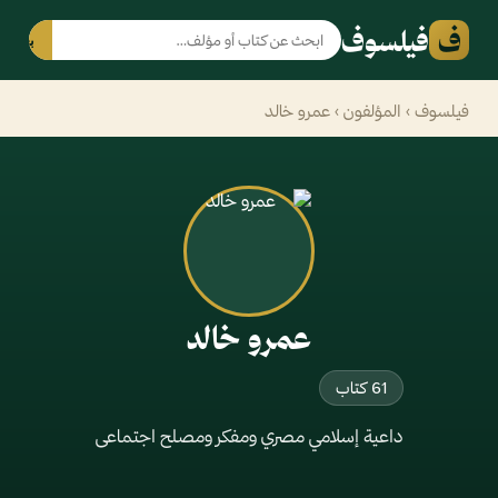
ف
فيلسوف
بحث
فيلسوف
›
المؤلفون
› عمرو خالد
عمرو خالد
61 كتاب
داعية إسلامي مصري ومفكر ومصلح اجتماعى