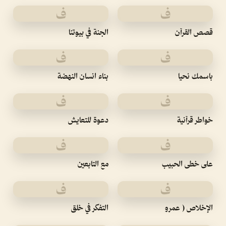
ف
ف
قصص القرآن
الجنة في بيوتنا
ف
ف
باسمك نحيا
بناء انسان النهضة
ف
ف
خواطر قرآنية
دعوة للتعايش
ف
ف
على خطى الحبيب
مع التابعين
ف
ف
الإخلاص ( عمرو
التفكر في خلق