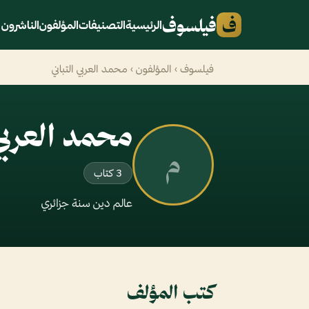
ف
فيلسوف
الرئيسية
التصنيفات
المؤلفون
الناشرون
فيلسوف
›
المؤلفون
› محمد العربي التباني
محمد العربي 
م
3 كتاب
عالم دين سنة جزائري
كتب المؤلف