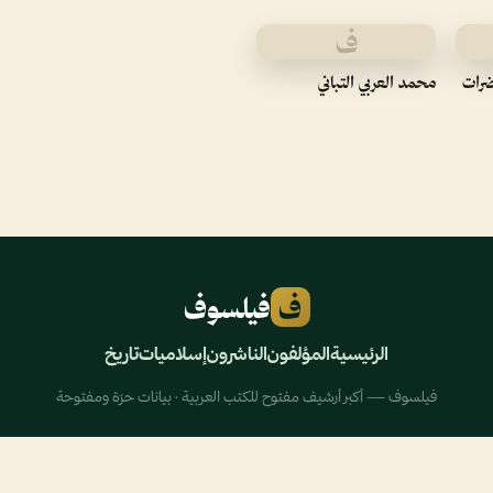
ف
ضرات
محمد العربي التباني
ف
فيلسوف
الرئيسية
المؤلفون
الناشرون
إسلاميات
تاريخ
فيلسوف — أكبر أرشيف مفتوح للكتب العربية · بيانات حرّة ومفتوحة