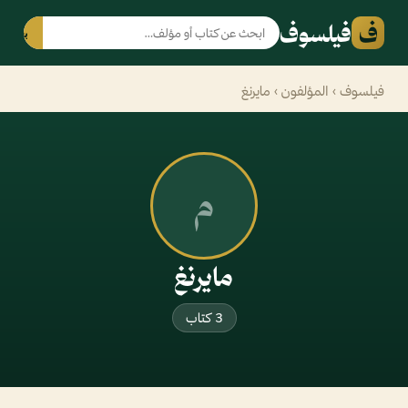
ف
فيلسوف
بحث
فيلسوف
›
المؤلفون
› مايرنغ
م
مايرنغ
3 كتاب