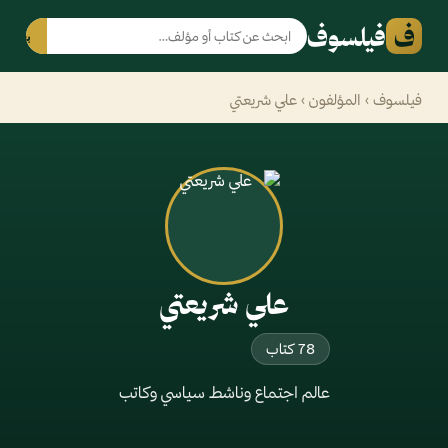
ف
فيلسوف
بحث
فيلسوف
›
المؤلفون
› علي شريعتي
علي شريعتي
78 كتاب
عالم اجتماع وناشط سياسي وكاتب