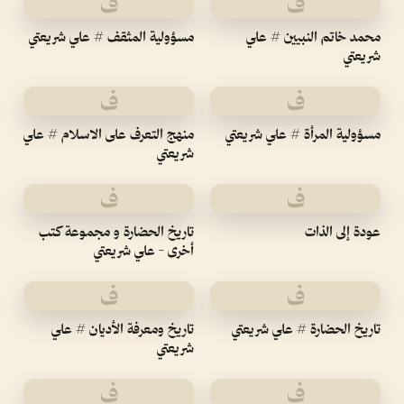
ف
ف
محمد خاتم النبيين # علي
مسؤولية المثقف # علي شريعتي
شريعتي
ف
ف
مسؤولية المرأة # علي شريعتي
منهج التعرف على الاسلام # علي
شريعتي
ف
ف
عودة إلى الذات
تاريخ الحضارة و مجموعة كتب
أخرى - علي شريعتي
ف
ف
تاريخ الحضارة # علي شريعتي
تاريخ ومعرفة الأديان # علي
شريعتي
ف
ف