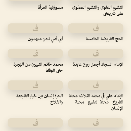
التشيع العلوى والتشيع الصفوى
مسوؤلية المرأة
على شريعتى
ف
ف
الحج الفريضة الخامسة
أبي أمي نحن متهمون
ف
ف
الإمام السجاد أجمل روح عابدة
محمد خاتم النبيين من الهجرة
حتى الوفاة
ف
ف
الإمام علي في محنه الثلاث: محنة
الحر؛ إنسان بين خيار الفاجعة
التاريخ - محنة التشيع - محنة
والفلاح
الإنسان
ف
ف