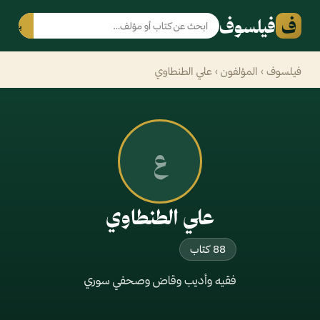
ف
فيلسوف
بحث
فيلسوف
›
المؤلفون
› علي الطنطاوي
ع
علي الطنطاوي
88 كتاب
فقيه وأديب وقاض وصحفي سوري