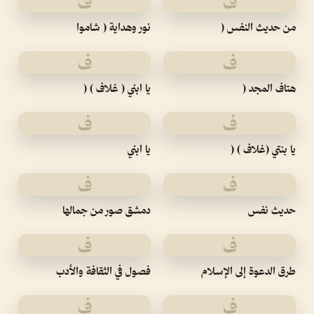
ف
ف
من حديث النفس (
نور وهداية ( شاموا
ف
ف
هتاف المجد (
يا ابني ( غلاف ) (
ف
ف
يا بنتي (غلاف ) (
يا ابني
ف
ف
حديث نفس
دمشق صور من جمالها
ف
ف
طرق الدعوة إلى الإسلام
فصول في الثقافة والأدب
ف
ف