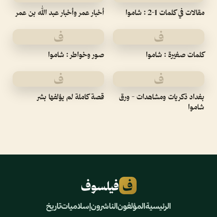
مقالات في كلمات 1-2 : شاموا
أخبار عمر وأخبار عبد الله بن عمر
ف
ف
كلمات صغيرة : شاموا
صور وخواطر : شاموا
ف
ف
بغداد ذكريات ومشاهدات - ورق
قصة كاملة لم يؤلفها بشر
شاموا
ف
فيلسوف
الرئيسية
المؤلفون
الناشرون
إسلاميات
تاريخ