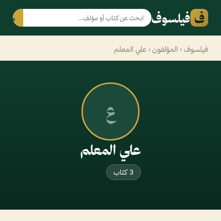
ف
فيلسوف
بحث
فيلسوف
›
المؤلفون
› علي المعلم
ع
علي المعلم
3 كتاب