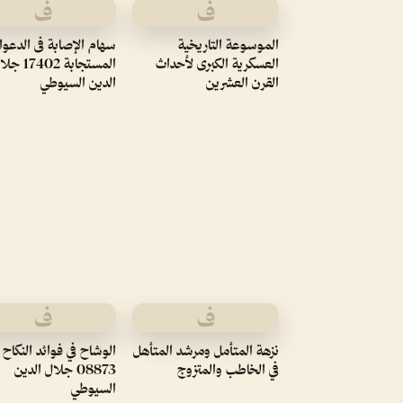
ف
ف
الموسوعة التاريخية
سهام الإصابة فى الدعو
العسكرية الكبرى لأحداث
المستجابة 17402
القرن العشرين
الدين السيوطي
ف
ف
نزهة المتأمل ومرشد المتأهل
الوشاح في فوائد النكاح
في الخاطب والمتزوج
08873 جلال الدين
السيوطي