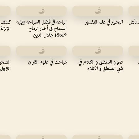
ف
ف
متأهل
التحبير في علم التفسير
الباحة فى فضل السباحة ويليه
كشف ا
السماح في أخبار الرماح
الزلزلة
18619 جلال الدين
ف
ف
صون المنطق و الكلام في
مباحث في علوم القرآن
الصحي
فني المنطق و الكلام
النزول