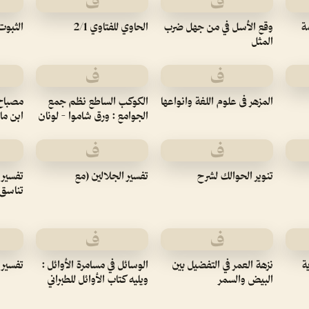
ف
ف
ة
وقع الأسل في من جهل ضرب
الحاوي للفتاوي 2/1
الثبوت 
المثل
ف
ف
المزهر فى علوم اللغة وانواعها
الكوكب الساطع نظم جمع
مصباح 
الجوامع : ورق شاموا - لونان
ابن ما
ف
ف
تنوير الحوالك لشرح
تفسير الجلالين (مع
تفسير ا
تناسق 
ف
ف
ة
نزهة العمر في التفضيل بين
الوسائل في مسامرة الأوائل :
تفسير ا
البيض والسمر
ويليه كتاب الأوائل للطبراني