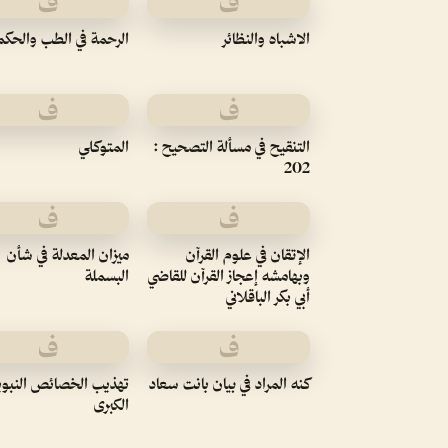
ف
ف
الاشباه والنظائر
الرحمة في الطب والحكم
ف
ف
التنقيح في مسألة التصحيح :
المتوكلي
202
ف
ف
الإتقان في علوم القرآن
ميزان المعدلة في شأن
وبهامشه إعجاز القرآن للقاضي
البسملة
أبي بكر الباقلاني
ف
ف
كنه المراد في بيان بانت سعاد
تهذيب الخصائص النبوي
الكبرى