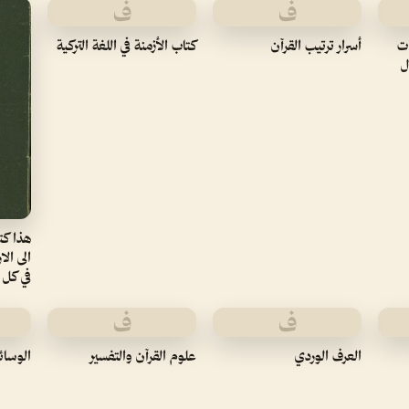
ف
ف
ات
أسرار ترتيب القرآن
كتاب الأزمنة في اللغة التركية
 جلال
هذا كت
الى ال
في كل
ف
ف
العرف الوردي
علوم القرآن والتفسير
الوسائ