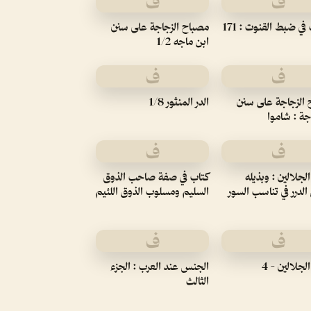
ف
ف
في ضبط القنوت : 171
مصباح الزجاجة على سنن
ابن ماجه 1/2
ف
ف
الزجاجة على سنن
الدر المنثور 1/8
جة : شاموا
ف
ف
لجلالين : وبذيله
كتاب في صفة صاحب الذوق
الدرر في تناسب السور
السليم ومسلوب الذوق اللئيم
ف
ف
لجلالين - 4
الجنس عند العرب : الجزء
الثالث