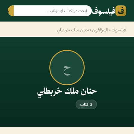
ف
فيلسوف
بحث
فيلسوف
›
المؤلفون
› حنان ملك خربطلي
ح
حنان ملك خربطلي
3 كتاب