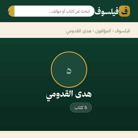
ف
فيلسوف
بحث
فيلسوف
›
المؤلفون
› هدى القدومي
ه
هدى القدومي
5 كتاب