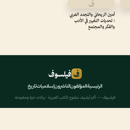
ف
أمين الريحاني والتجدد العربي
: تحديات التغيير في الأدب
والفكر والمجتمع
ف
فيلسوف
الرئيسية
المؤلفون
الناشرون
إسلاميات
تاريخ
فيلسوف — أكبر أرشيف مفتوح للكتب العربية · بيانات حرّة ومفتوحة