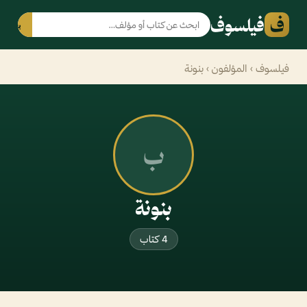
ف
فيلسوف
بحث
فيلسوف
›
المؤلفون
› بنونة
ب
بنونة
4 كتاب