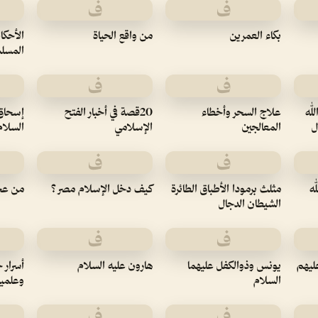
ف
ف
بكاء العمرين
من واقع الحياة
الأحكام
المسل
ف
ف
له
علاج السحر وأخطاء
20قصة في أخبار الفتح
إسحاق
ل
المعالجين
الإسلامي
السلام
ف
ف
له
مثلث برمودا الأطباق الطائرة
كيف دخل الإسلام مصر ؟
من عج
الشيطان الدجال
ف
ف
ليهم
يونس وذوالكفل عليهما
هارون عليه السلام
أسرار 
السلام
وعلميا
ف
ف