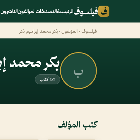
ف
فيلسوف
الرئيسية
التصنيفات
المؤلفون
الناشرون
فيلسوف
›
المؤلفون
› بكر محمد إبراهيم بكر
بكر محمد إب
ب
121 كتاب
كتب المؤلف