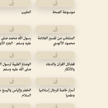
ف
ف
موسوعة الصحة
الحليب
ف
ف
المنتخب من تفسير العلامة
رسول الله محمد صلى ال
محمود الألوسي
عليه وسلم - الجزء الأو
ف
ف
فضائل القرآن والدعاء
الوصايا الطبية لرسول ال
والأذكار
صلى الله عليه وسلم
ف
ف
أسرار خاصة للرجال إسلاميا
الخضر وإلياس واليسع ع
وعلميا
السلام
ف
ف