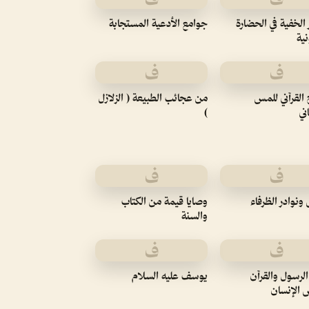
 الخفية في الحضارة
جوامع الأدعية المستجابة
نية
ف
ف
 القرآني للمس
من عجائب الطبيعة ( الزلازل
ني
)
ف
ف
وادر الظرفاء
وصايا قيمة من الكتاب
والسنة
ف
ف
الرسول والقرآن
يوسف عليه السلام
 الإنسان