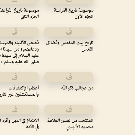
موسوعة تاريخ الفراعنة -
موسوعة تاريخ الفراعنة 
الجزء الأول
الجزء الثاني
ف
ف
تاريخ بيت المقدس وفضائل
قصص الأنبياء والمرسل
القدس
ودعاءهم ( من سيدنا آ
عليه السلام إلى سيدنا
صلى الله عليه وسلم )
ف
ف
من عجائب ذكر الله
أعظم الإكتشافات
والمستكشفين عبر التاري
ف
ف
المنتخب من تفسير العلامة
الابتداع في الدين وأثره 
محمود الآلوسي
في الأمة