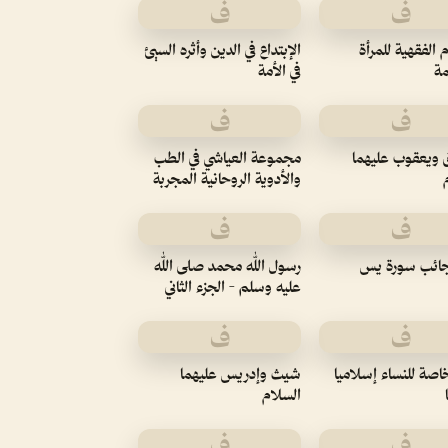
ف
ف
 الفقهية للمرأة
الإبتداع في الدين وأثره السيئ
مة
في الأمة
ف
ف
 ويعقوب عليهما
مجموعة العياشي في الطب
والأدوية الروحانية المجربة
ف
ف
ائب سورة يس
رسول الله محمد صلى الله
عليه وسلم - الجزء الثاني
ف
ف
خاصة للنساء إسلاميا
شيث وإدريس عليهما
السلام
ف
ف