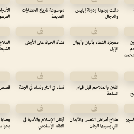
-
مثلث برمودا ودولة إبليس
موسوعة تاريخ الحضارات
الأسرار
والدجال
القديمة
الفرعو
ف
ف
ين
معجزة الشفاء بألبان وأبوال
نشأة الحياة على الأرض
العلاج
دم
الإبل
الشيطا
 محمد
ف
ف
الفتن والملاحم قبل قيام
نساء في النار ونساء في الجنة
قصص ون
خ
الساعة
ف
ف
السيئ
علاج أمراض النفس والأبدان
أركان الإسلام والأسرة في
وصايا 
التي يسببها الجان
الفقه الإسلامي
بحواس