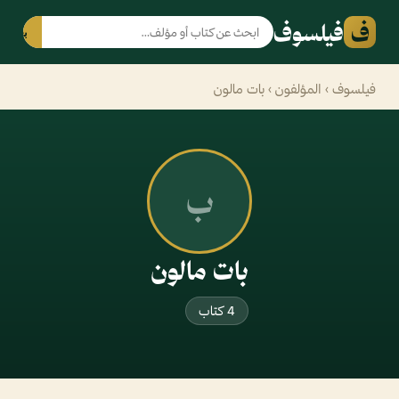
ف
فيلسوف
بحث
فيلسوف
›
المؤلفون
› بات مالون
ب
بات مالون
4 كتاب