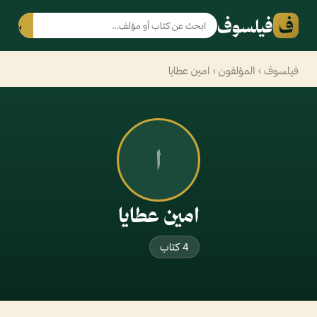
ف
فيلسوف
بحث
فيلسوف
›
المؤلفون
› امين عطايا
ا
امين عطايا
4 كتاب