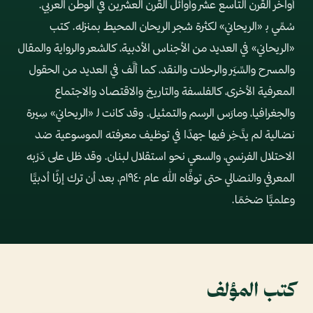
أواخر القرن التاسع عشر وأوائل القرن العشرين في الوطن العربي.
سُمِّي ﺑ «الريحاني» لكثرة شجر الريحان المحيط بمنزله. كتب
«الريحاني» في العديد من الأجناس الأدبية، كالشعر والرواية والمقال
والمسرح والسِّيَر والرحلات والنقد، كما ألَّف في العديد من الحقول
المعرفية الأخرى، كالفلسفة والتاريخ والاقتصاد والاجتماع
والجغرافيا، ومارَس الرسم والتمثيل. وقد كانت ﻟ «الريحاني» سِيرة
نضالية لم يدَّخِر فيها جهدًا في توظيف معرفته الموسوعية ضد
الاحتلال الفرنسي، والسعي نحو استقلال لبنان. وقد ظل على دَرْبه
المعرفي والنضالي حتى توفَّاه الله عام ١٩٤٠م، بعد أن ترك إرثًا أدبيًّا
وعلميًّا ضخمًا.
كتب المؤلف