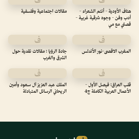
هتاف الأودية - أنتم الشعراء -
مقالات اجتماعية وفلسفية
أدب وفن - وجوه شرقية غربية -
قصتي مع مي
ف
ف
المغرب الاقصى-نور الأندلس
جادة الرؤيا : مقالات نقدية حول
الشرق والغرب
ف
ف
قلب العراق: فيصل الأول -
الملك عبد العزيز آل سعود وأمين
الأعمال العربية الكاملة ج4
الريحاني الرسائل المتبادلة