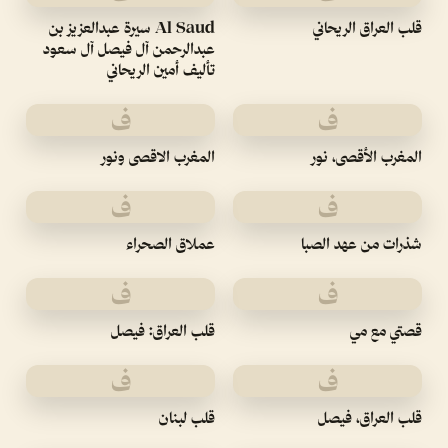
قلب العراق الريحاني
Al Saud سيرة عبدالعزيز بن
عبدالرحمن آل فيصل آل سعود
تأليف أمين الريحاني
ف
ف
المغرب الأقصى، نور
المغرب الاقصى ونور
ف
ف
شذرات من عهد الصبا
عملاق الصحراء
ف
ف
قصتي مع مي
قلب العراق: فيصل
ف
ف
قلب العراق، فيصل
قلب لبنان