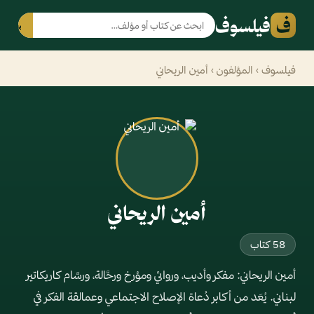
ف
فيلسوف
بحث
فيلسوف
›
المؤلفون
› أمين الريحاني
أمين الريحاني
58 كتاب
أمين الريحاني: مفكر وأديب، وروائي ومؤرخ ورحَّالة، ورسَّام كاريكاتير
لبناني. يُعَد من أكابر دُعاة الإصلاح الاجتماعي وعمالقة الفكر في