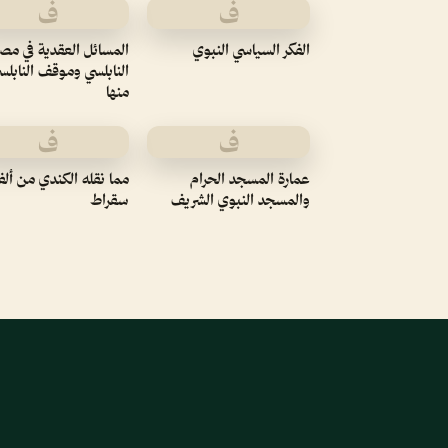
ف
ف
الفكر السياسي النبوي
المسائل العقدية في مص
النابلسي وموقف النابلس
منها
ف
ف
عمارة المسجد الحرام
مما نقله الكندي من ألف
والمسجد النبوي الشريف
سقراط