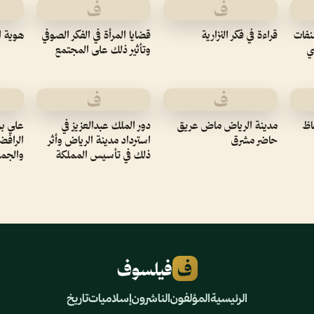
ف
ف
نفات
قراءة في فكر النزارية
قضايا المرأة في الفكر الصوفي
هوية ا
ي
وتأثير ذلك على المجتمع
ف
ف
اظ
مدينة الرياض ماض عريق
دور الملك عبدالعزيز في
علي بن
حاضر مشرق
استرداد مدينة الرياض وأثر
الرافض
ذلك في تأسيس المملكة
والجما
ف
فيلسوف
الرئيسية
المؤلفون
الناشرون
إسلاميات
تاريخ