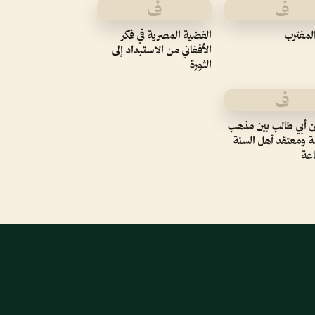
ف
ف
لمغترب
القضية المصرية في فكر
الأفغاني من الاستبداد إلى
الثورة
ف
 أبي طالب بين مذهب
ة ومعتقد أهل السنة
عة