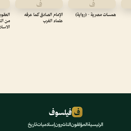
ف
ف
همسات مصرية - (رواية)
الإمام الصادق كما عرفه
العقوب
علماء الغرب
من الن
الاسلامى 8412
ف
فيلسوف
الرئيسية
المؤلفون
الناشرون
إسلاميات
تاريخ