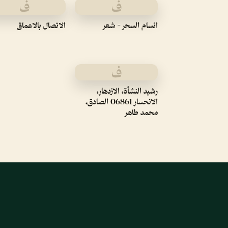
ف
ف
انسام السحر - شعر
الاتصال بالاعماق
ف
رشيد النشأة، الازدهار،
الانحسار 06861 الصادق،
محمد طاهر