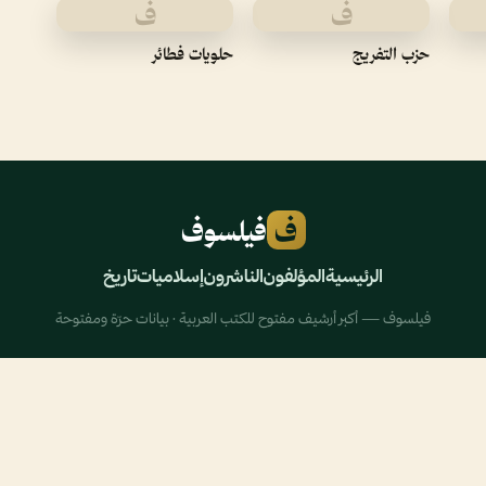
ف
ف
حزب التفريج
حلويات فطائر
ف
فيلسوف
الرئيسية
المؤلفون
الناشرون
إسلاميات
تاريخ
فيلسوف — أكبر أرشيف مفتوح للكتب العربية · بيانات حرّة ومفتوحة