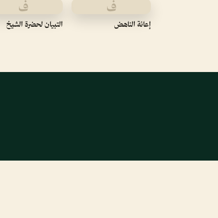
ف
ف
إعانة الناهض
التبيان لحضرة الشيخ