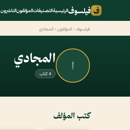
ف
فيلسوف
الرئيسية
التصنيفات
المؤلفون
الناشرون
فيلسوف
›
المؤلفون
› المجادي
المجادي
ا
4 كتاب
كتب المؤلف