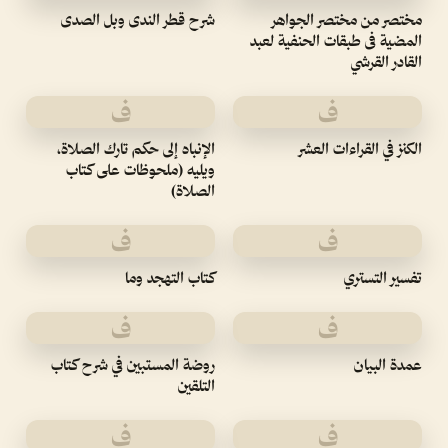
مختصر من مختصر الجواهر
شرح قطر الندى وبل الصدى
المضية فى طبقات الحنفية لعبد
القادر القرشي
ف
ف
الكنز في القراءات العشر
الإنباه إلى حكم تارك الصلاة،
ويليه (ملحوظات على كتاب
الصلاة)
ف
ف
تفسير التستري
كتاب التهجد وما
ف
ف
عمدة البيان
روضة المستبين في شرح كتاب
التلقين
ف
ف