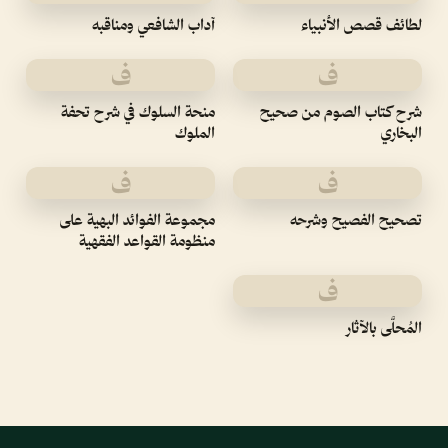
لطائف قصص الأنبياء
آداب الشافعي ومناقبه
ف
ف
شرح كتاب الصوم من صحيح
منحة السلوك في شرح تحفة
البخاري
الملوك
ف
ف
تصحيح الفصيح وشرحه
مجموعة الفوائد البهية على
منظومة القواعد الفقهية
ف
المُحلَّى بالآثار