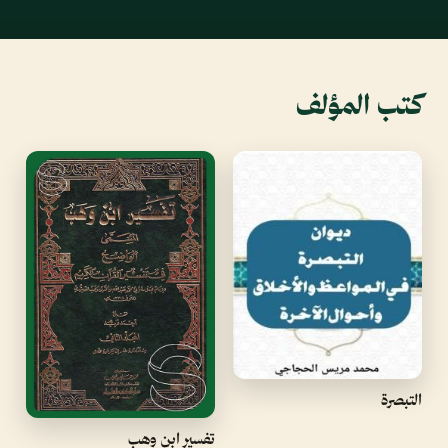
كتب المؤلف
التبصرة
تفسير ابن وهب