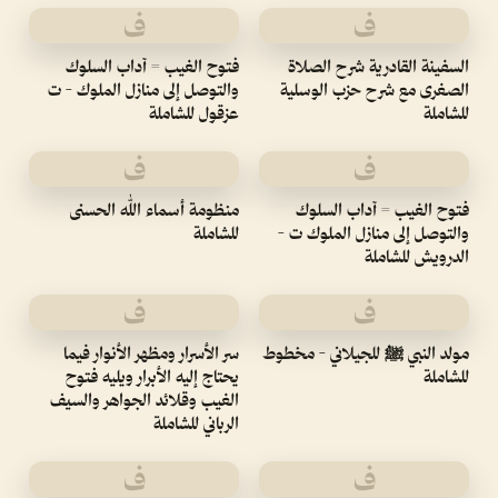
ف
ف
السفينة القادرية شرح الصلاة
فتوح الغيب = آداب السلوك
الصغرى مع شرح حزب الوسلية
والتوصل إلى منازل الملوك - ت
للشاملة
عزقول للشاملة
ف
ف
فتوح الغيب = آداب السلوك
منظومة أسماء الله الحسنى
والتوصل إلى منازل الملوك ت -
للشاملة
الدرويش للشاملة
ف
ف
مولد النبي ﷺ للجيلاني - مخطوط
سر الأسرار ومظهر الأنوار فيما
للشاملة
يحتاج إليه الأبرار ويليه فتوح
الغيب وقلائد الجواهر والسيف
الرباني للشاملة
ف
ف