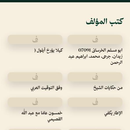
كتب المؤلف
ف
ف
ابو مسلم الخرسانى 07091
كيلا يؤرخ أيلول (
زيدان، جرجى، محمد، ابراهيم عبد
الرحمن
ف
ف
من حكايات الشيخ
وفق التوقيت العربي
ف
ف
الإطار يكفي
خمسون عامًا مع عبد الله
القصيمي