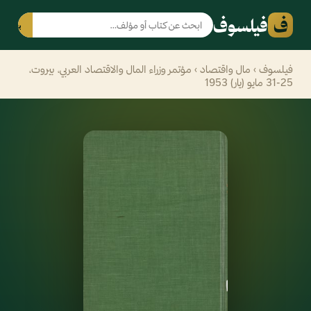
ف
فيلسوف
بحث
فيلسوف
›
مال واقتصاد
› مؤتمر وزراء المال والاقتصاد العربي، بيروت،
25-31 مايو (يار) 1953