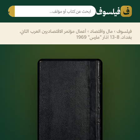
ف
فيلسوف
بحث
فيلسوف
›
مال واقتصاد
› أعمال مؤتمر الاقتصاديين العرب الثاني،
بغداد، 8-13 آذار "مارس" 1969